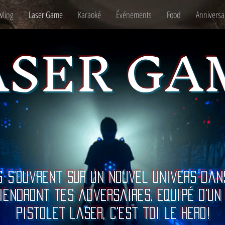
wling
Laser Game
Karaoké
Événements
Food
Anniversa
ASER GA
 s'ouvrent sur un nouvel univers dan
iendront tes adversaires. Equipé d'un 
pistolet laser, c'est toi le hero!