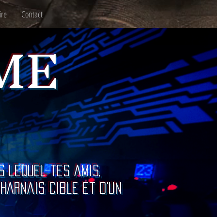
ire
Contact
ME
s lequel tes amis,
harnais cible et d'un